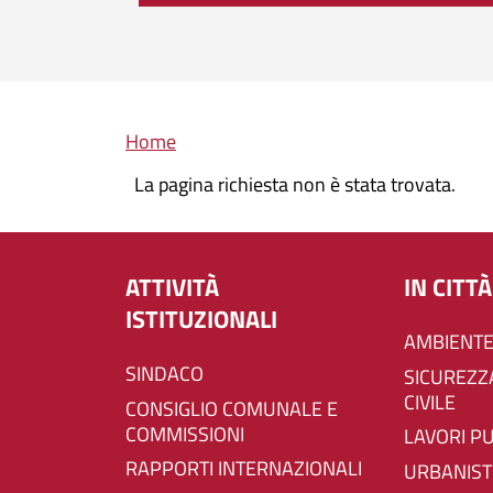
Briciole di pane
Home
La pagina richiesta non è stata trovata.
ATTIVITÀ
IN CITTÀ
ISTITUZIONALI
AMBIENTE
SINDACO
SICUREZZA E PROTEZIONE
CIVILE
CONSIGLIO COMUNALE E
COMMISSIONI
LAVORI P
RAPPORTI INTERNAZIONALI
URBANIST