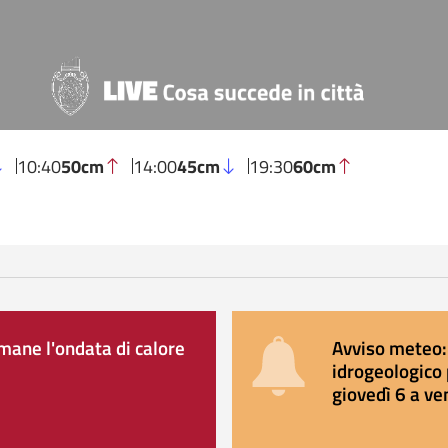
10:40
50cm
14:00
45cm
19:30
60cm
ane l'ondata di calore
Avviso meteo: 
idrogeologico 
giovedì 6 a ve