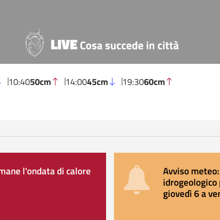
10:40
50cm
14:00
45cm
19:30
60cm
ane l'ondata di calore
Avviso meteo: 
idrogeologico 
giovedì 6 a ve