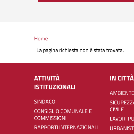
Briciole di pane
Home
La pagina richiesta non è stata trovata.
ATTIVITÀ
IN CITTÀ
ISTITUZIONALI
AMBIENTE
SINDACO
SICUREZZA E PROTEZIONE
CIVILE
CONSIGLIO COMUNALE E
COMMISSIONI
LAVORI P
RAPPORTI INTERNAZIONALI
URBANIST