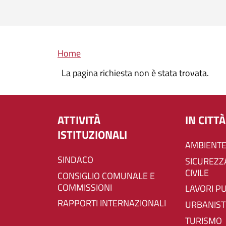
Briciole di pane
Home
La pagina richiesta non è stata trovata.
ATTIVITÀ
IN CITTÀ
ISTITUZIONALI
AMBIENTE
SINDACO
SICUREZZA E PROTEZIONE
CIVILE
CONSIGLIO COMUNALE E
COMMISSIONI
LAVORI P
RAPPORTI INTERNAZIONALI
URBANIST
TURISMO