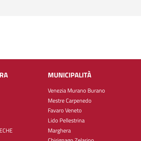
URA
MUNICIPALITÀ
Venezia Murano Burano
Mestre Carpenedo
Favaro Veneto
Lido Pellestrina
TECHE
Marghera
Chirignago Zelarino