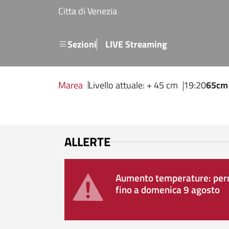
Salta al contenuto principale
Citta di Venezia
Menu secondario
Sezioni
LIVE Streaming
Marea
Livello attuale: + 45 cm
19:20
65cm
ALLERTE
Aumento temperature: perm
fino a domenica 9 agosto