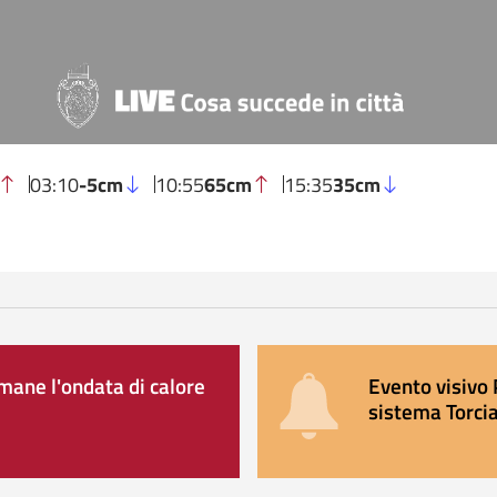
03:10
-5cm
10:55
65cm
15:35
35cm
ane l'ondata di calore
Evento visivo 
sistema Torcia