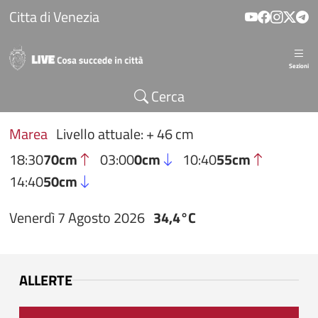
Salta al contenuto principale
Citta di Venezia
Sezioni
Cerca
Marea
Livello attuale: + 46 cm
18:30
70cm
03:00
0cm
10:40
55cm
14:40
50cm
Venerdì 7 Agosto 2026
34,4°C
ALLERTE