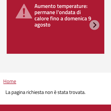
Aumento temperature:
permane l'ondata di
calore fino a domenica 9
agosto
Briciole di pane
Home
La pagina richiesta non è stata trovata.