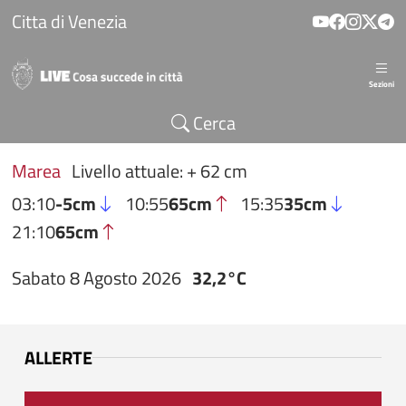
Salta al contenuto principale
Citta di Venezia
Sezioni
Cerca
Marea
Livello attuale: + 62 cm
03:10
-5cm
10:55
65cm
15:35
35cm
21:10
65cm
Sabato 8 Agosto 2026
32,2°C
ALLERTE