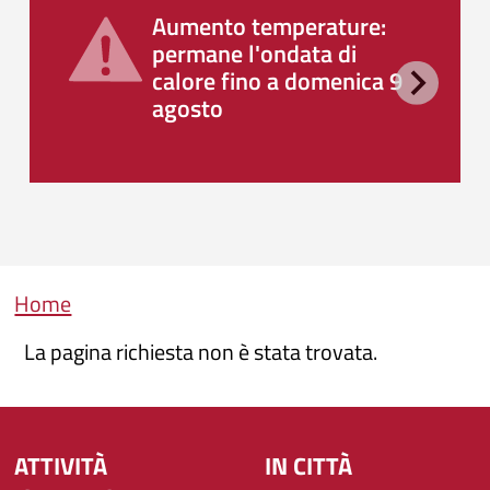
Aumento temperature:
permane l'ondata di
calore fino a domenica 9
agosto
Briciole di pane
Home
La pagina richiesta non è stata trovata.
ATTIVITÀ
IN CITTÀ