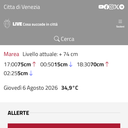
Salta al contenuto principale
Citta di Venezia
Sezioni
Cerca
Marea
Livello attuale: + 74 cm
17:00
75cm
00:50
15cm
18:30
70cm
02:25
5cm
Giovedì 6 Agosto 2026
34,9°C
ALLERTE