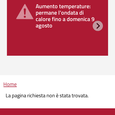
Aumento temperature:
permane l'ondata di
calore fino a domenica 9
agosto
Briciole di pane
Home
La pagina richiesta non è stata trovata.