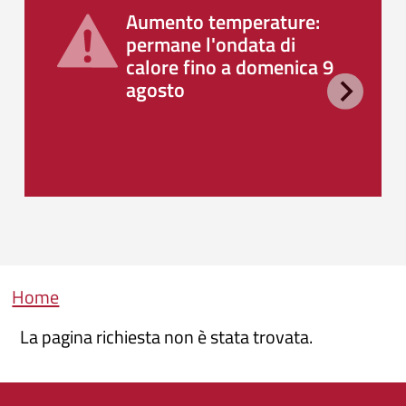
Aumento temperature:
permane l'ondata di
calore fino a domenica 9
agosto
Briciole di pane
Home
La pagina richiesta non è stata trovata.