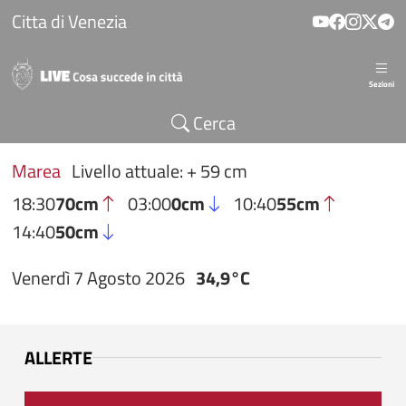
Salta al contenuto principale
Citta di Venezia
Sezioni
Cerca
Marea
Livello attuale: + 59 cm
18:30
70cm
03:00
0cm
10:40
55cm
14:40
50cm
Venerdì 7 Agosto 2026
34,9°C
ALLERTE