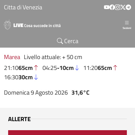
Salta al contenuto principale
Citta di Venezia
Sezioni
Cerca
Marea
Livello attuale: + 50 cm
21:10
65cm
04:25
-10cm
11:20
65cm
16:30
30cm
Domenica 9 Agosto 2026
31,6°C
ALLERTE