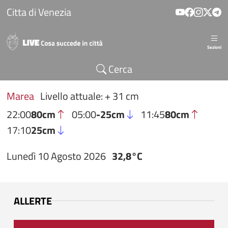
Salta al contenuto principale
Citta di Venezia
Sezioni
Cerca
Marea
Livello attuale: + 31 cm
22:00
80cm
05:00
-25cm
11:45
80cm
17:10
25cm
Lunedì 10 Agosto 2026
32,8°C
ALLERTE