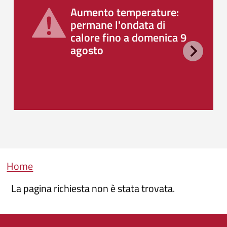
Aumento temperature:
permane l'ondata di
calore fino a domenica 9
agosto
Briciole di pane
Home
La pagina richiesta non è stata trovata.