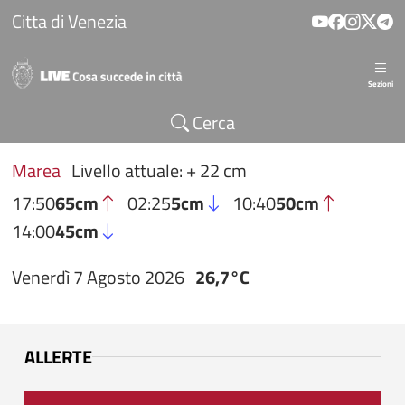
Salta al contenuto principale
Citta di Venezia
Sezioni
Cerca
Marea
Livello attuale: + 22 cm
17:50
65cm
02:25
5cm
10:40
50cm
14:00
45cm
Venerdì 7 Agosto 2026
26,7°C
ALLERTE