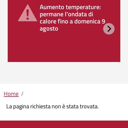
Aumento temperature:
permane l'ondata di
calore fino a domenica 9
agosto
Briciole di pane
Home
La pagina richiesta non è stata trovata.