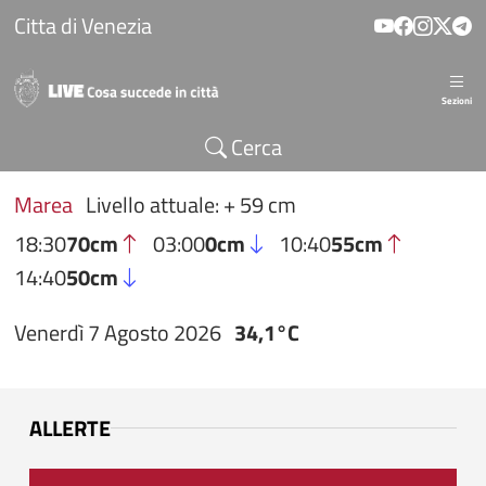
Salta al contenuto principale
Citta di Venezia
Sezioni
Cerca
Marea
Livello attuale: + 59 cm
18:30
70cm
03:00
0cm
10:40
55cm
14:40
50cm
Venerdì 7 Agosto 2026
34,1°C
ALLERTE