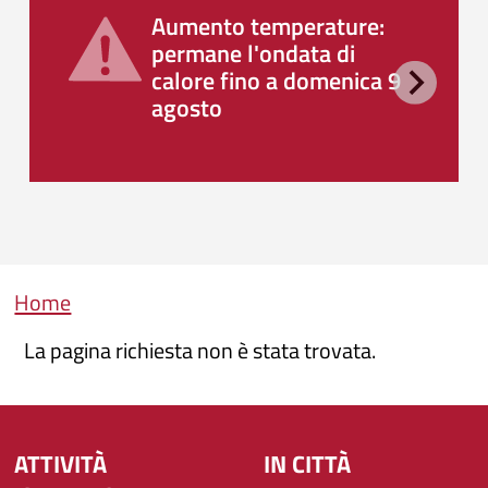
Aumento temperature:
permane l'ondata di
calore fino a domenica 9
agosto
Briciole di pane
Home
La pagina richiesta non è stata trovata.
ATTIVITÀ
IN CITTÀ