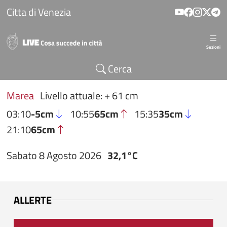
Salta al contenuto principale
Citta di Venezia
Sezioni
Cerca
Marea
Livello attuale: + 61 cm
03:10
-5cm
10:55
65cm
15:35
35cm
21:10
65cm
Sabato 8 Agosto 2026
32,1°C
ALLERTE