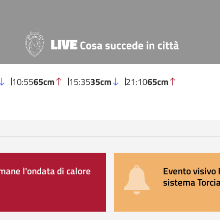
10:55
65cm
15:35
35cm
21:10
65cm
ane l'ondata di calore
Evento visivo 
sistema Torcia