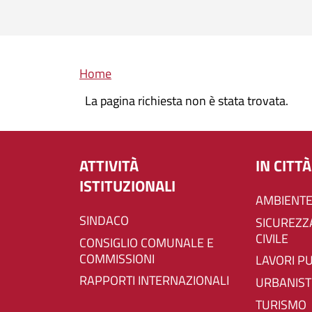
Briciole di pane
Home
La pagina richiesta non è stata trovata.
ATTIVITÀ
IN CITTÀ
ISTITUZIONALI
AMBIENTE
SINDACO
SICUREZZA E PROTEZIONE
CIVILE
CONSIGLIO COMUNALE E
COMMISSIONI
LAVORI P
RAPPORTI INTERNAZIONALI
URBANIST
TURISMO