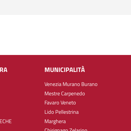
URA
MUNICIPALITÀ
Venezia Murano Burano
Mestre Carpenedo
Favaro Veneto
Lido Pellestrina
TECHE
Marghera
Chirignago Zelarino