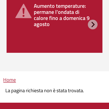
Aumento temperature:
permane l'ondata di
calore fino a domenica 9
agosto
Briciole di pane
Home
La pagina richiesta non è stata trovata.