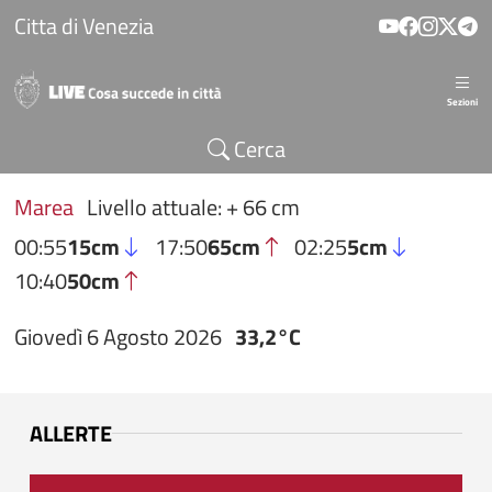
Salta al contenuto principale
Citta di Venezia
Sezioni
Cerca
Marea
Livello attuale: + 66 cm
00:55
15cm
17:50
65cm
02:25
5cm
10:40
50cm
Giovedì 6 Agosto 2026
33,2°C
ALLERTE