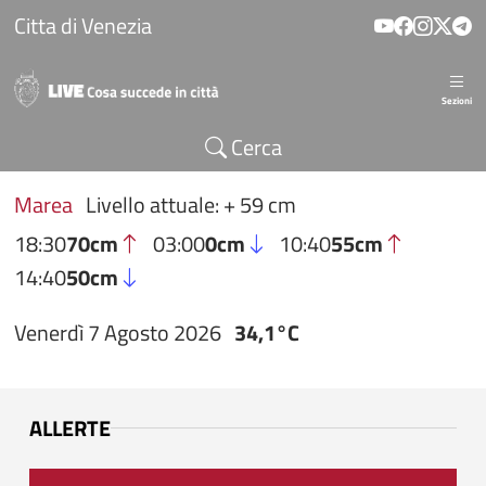
Salta al contenuto principale
Citta di Venezia
Sezioni
Cerca
Marea
Livello attuale: + 59 cm
18:30
70cm
03:00
0cm
10:40
55cm
14:40
50cm
Venerdì 7 Agosto 2026
34,1°C
ALLERTE