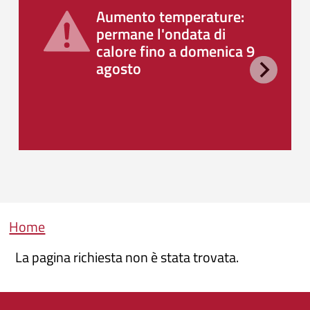
Aumento temperature:
permane l'ondata di
calore fino a domenica 9
agosto
Briciole di pane
Home
La pagina richiesta non è stata trovata.