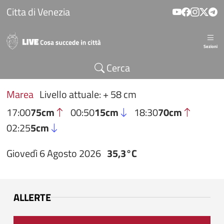
Salta al contenuto principale
Citta di Venezia
Sezioni
Cerca
Marea
Livello attuale: + 58 cm
17:00
75cm
00:50
15cm
18:30
70cm
02:25
5cm
Giovedì 6 Agosto 2026
35,3°C
ALLERTE