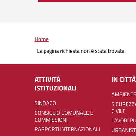
Briciole di pane
Home
La pagina richiesta non è stata trovata.
ATTIVITÀ
IN CITTÀ
ISTITUZIONALI
AMBIENTE
SINDACO
SICUREZZA E PROTEZIONE
CIVILE
CONSIGLIO COMUNALE E
COMMISSIONI
LAVORI P
RAPPORTI INTERNAZIONALI
URBANIST