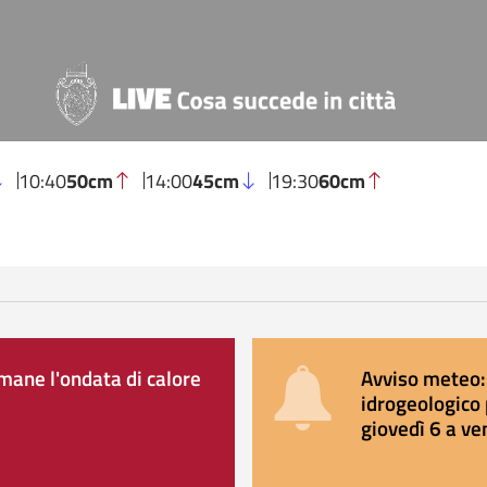
10:40
50cm
14:00
45cm
19:30
60cm
ane l'ondata di calore
Avviso meteo: 
idrogeologico 
giovedì 6 a ve