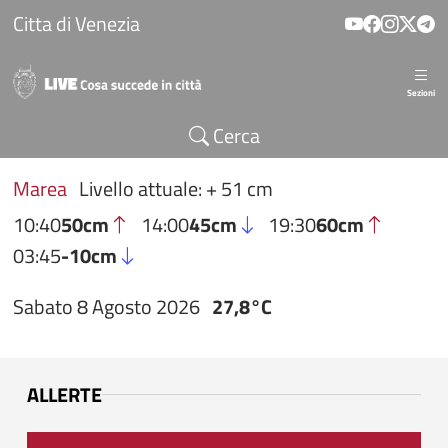
Salta al contenuto principale
Citta di Venezia
Sezioni
Cerca
Marea
Livello attuale: + 51 cm
10:40
50cm
14:00
45cm
19:30
60cm
03:45
-10cm
Sabato 8 Agosto 2026
27,8°C
ALLERTE