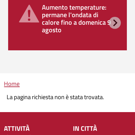
Aumento temperature:
permane l'ondata di
calore fino a domenica 9
agosto
Briciole di pane
Home
La pagina richiesta non è stata trovata.
ATTIVITÀ
IN CITTÀ