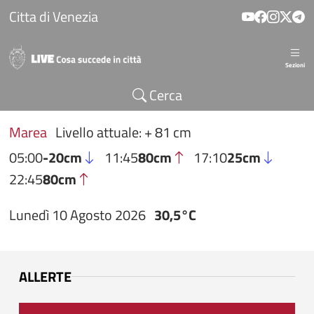
Salta al contenuto principale
Citta di Venezia
Sezioni
Cerca
Marea
Livello attuale: + 81 cm
05:00
-20cm
11:45
80cm
17:10
25cm
22:45
80cm
Lunedì 10 Agosto 2026
30,5°C
ALLERTE