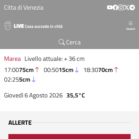
Salta al contenuto principale
Citta di Venezia
Sezioni
Cerca
Marea
Livello attuale: + 36 cm
17:00
75cm
00:50
15cm
18:30
70cm
02:25
5cm
Giovedì 6 Agosto 2026
35,5°C
ALLERTE