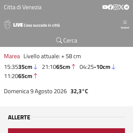
Salta al contenuto principale
Citta di Venezia
Sezioni
Cerca
Marea
Livello attuale: + 58 cm
15:35
35cm
21:10
65cm
04:25
-10cm
11:20
65cm
Domenica 9 Agosto 2026
32,3°C
ALLERTE