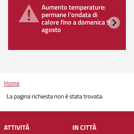
Aumento temperature:
permane l'ondata di
calore fino a domenica 9
agosto
Briciole di pane
Home
La pagina richiesta non è stata trovata.
ATTIVITÀ
IN CITTÀ