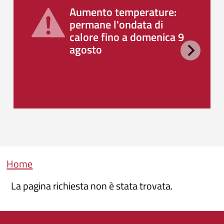
Aumento temperature:
permane l'ondata di
calore fino a domenica 9
agosto
Briciole di pane
Home
La pagina richiesta non è stata trovata.