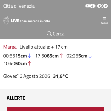
Salta al contenuto principale
Citta di Venezia
Sezioni
Cerca
Marea
Livello attuale: + 17 cm
00:55
15cm
17:50
65cm
02:25
5cm
10:40
50cm
Giovedì 6 Agosto 2026
31,6°C
ALLERTE