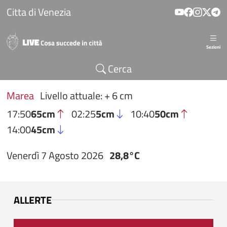
Salta al contenuto principale
Citta di Venezia
Sezioni
Cerca
Marea
Livello attuale: + 6 cm
17:50
65cm
02:25
5cm
10:40
50cm
14:00
45cm
Venerdì 7 Agosto 2026
28,8°C
ALLERTE