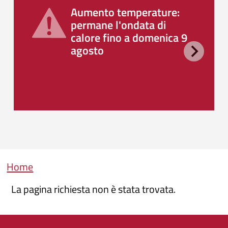
Aumento temperature:
permane l'ondata di
calore fino a domenica 9
agosto
Briciole di pane
Home
La pagina richiesta non è stata trovata.