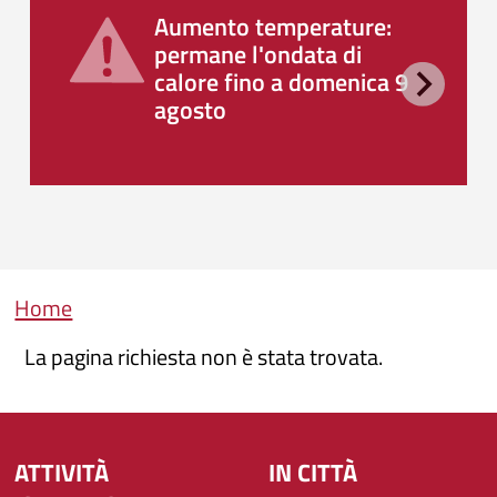
Aumento temperature:
permane l'ondata di
calore fino a domenica 9
agosto
Briciole di pane
Home
La pagina richiesta non è stata trovata.
ATTIVITÀ
IN CITTÀ