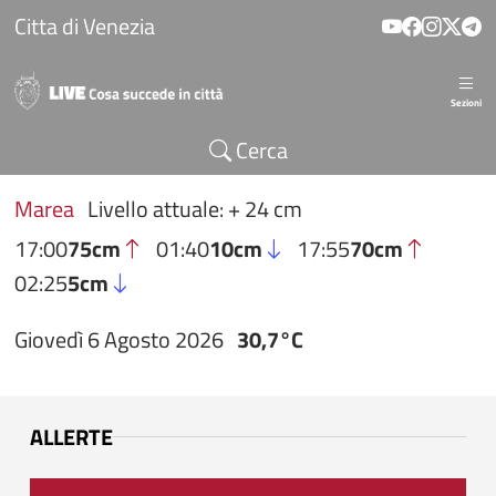
Salta al contenuto principale
Citta di Venezia
Sezioni
Cerca
Marea
Livello attuale: + 24 cm
17:00
75cm
01:40
10cm
17:55
70cm
02:25
5cm
Giovedì 6 Agosto 2026
30,7°C
ALLERTE