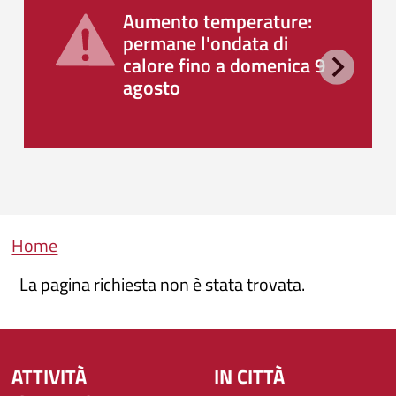
Aumento temperature:
permane l'ondata di
calore fino a domenica 9
agosto
Briciole di pane
Home
La pagina richiesta non è stata trovata.
ATTIVITÀ
IN CITTÀ