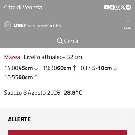
Salta al contenuto principale
Citta di Venezia
Sezioni
Cerca
Marea
Livello attuale: + 52 cm
14:00
45cm
19:30
60cm
03:45
-10cm
10:55
60cm
Sabato 8 Agosto 2026
28,8°C
ALLERTE