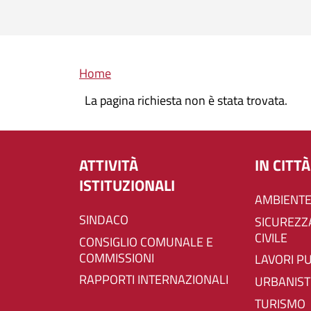
Briciole di pane
Home
La pagina richiesta non è stata trovata.
ATTIVITÀ
IN CITTÀ
ISTITUZIONALI
AMBIENTE
SINDACO
SICUREZZA E PROTEZIONE
CIVILE
CONSIGLIO COMUNALE E
COMMISSIONI
LAVORI P
RAPPORTI INTERNAZIONALI
URBANIST
TURISMO