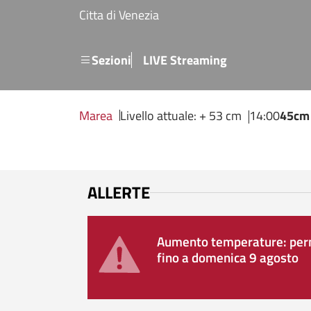
Salta al contenuto principale
Citta di Venezia
Menu secondario
Sezioni
LIVE Streaming
Marea
Livello attuale: + 53 cm
14:00
45cm
ALLERTE
Aumento temperature: perm
fino a domenica 9 agosto