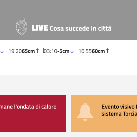
19:20
65cm
03:10
-5cm
10:55
60cm
ane l'ondata di calore
Evento visivo 
sistema Torcia