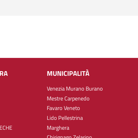
URA
MUNICIPALITÀ
Venezia Murano Burano
Mestre Carpenedo
Favaro Veneto
Lido Pellestrina
TECHE
Marghera
Chirignago Zelarino