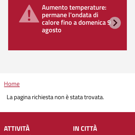
Aumento temperature:
permane l'ondata di
calore fino a domenica 9
agosto
Briciole di pane
Home
La pagina richiesta non è stata trovata.
ATTIVITÀ
IN CITTÀ