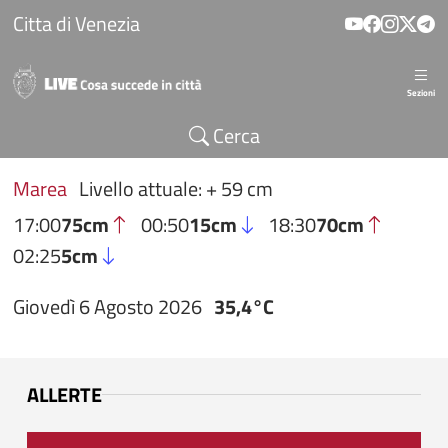
Salta al contenuto principale
Citta di Venezia
Sezioni
Cerca
Marea
Livello attuale: + 59 cm
17:00
75cm
00:50
15cm
18:30
70cm
02:25
5cm
Giovedì 6 Agosto 2026
35,4°C
ALLERTE