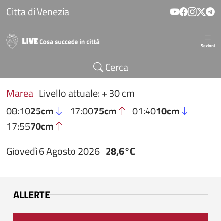
Salta al contenuto principale
Citta di Venezia
Sezioni
Cerca
Marea
Livello attuale: + 30 cm
08:10
25cm
17:00
75cm
01:40
10cm
17:55
70cm
Giovedì 6 Agosto 2026
28,6°C
ALLERTE