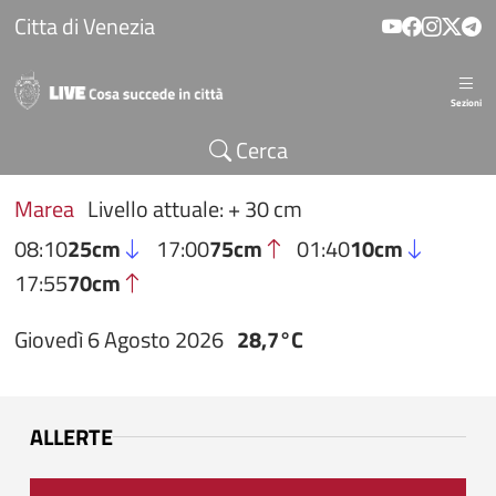
Salta al contenuto principale
Citta di Venezia
Sezioni
Cerca
Marea
Livello attuale: + 30 cm
08:10
25cm
17:00
75cm
01:40
10cm
17:55
70cm
Giovedì 6 Agosto 2026
28,7°C
ALLERTE