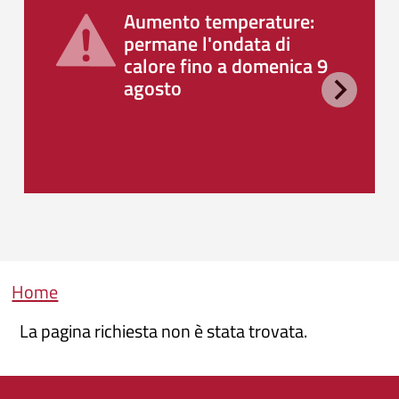
Aumento temperature:
permane l'ondata di
calore fino a domenica 9
agosto
Briciole di pane
Home
La pagina richiesta non è stata trovata.