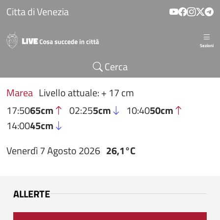
Salta al contenuto principale
Citta di Venezia
Sezioni
Cerca
Marea
Livello attuale: + 17 cm
17:50
65cm
02:25
5cm
10:40
50cm
14:00
45cm
Venerdì 7 Agosto 2026
26,1°C
ALLERTE