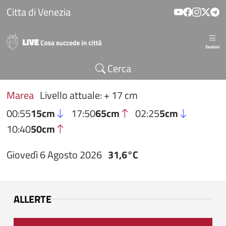
Salta al contenuto principale
Citta di Venezia
Sezioni
Cerca
Marea
Livello attuale: + 17 cm
00:55
15cm
17:50
65cm
02:25
5cm
10:40
50cm
Giovedì 6 Agosto 2026
31,6°C
ALLERTE