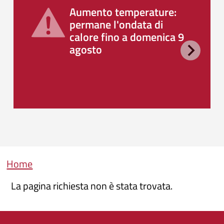
Aumento temperature:
permane l'ondata di
calore fino a domenica 9
agosto
Briciole di pane
Home
La pagina richiesta non è stata trovata.