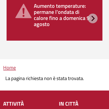
Aumento temperature:
permane l'ondata di
calore fino a domenica 9
agosto
Briciole di pane
Home
La pagina richiesta non è stata trovata.
ATTIVITÀ
IN CITTÀ