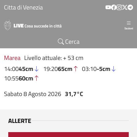
Salta al contenuto principale
Citta di Venezia
Sezioni
Cerca
Marea
Livello attuale: + 53 cm
14:00
45cm
19:20
65cm
03:10
-5cm
10:55
60cm
Sabato 8 Agosto 2026
31,7°C
ALLERTE