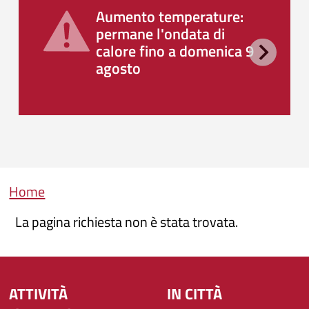
Aumento temperature:
permane l'ondata di
calore fino a domenica 9
agosto
Briciole di pane
Home
La pagina richiesta non è stata trovata.
ATTIVITÀ
IN CITTÀ