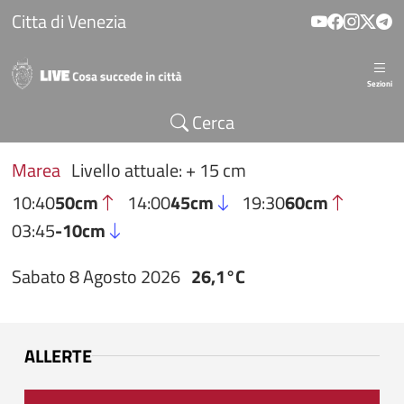
Salta al contenuto principale
Citta di Venezia
Sezioni
Cerca
Marea
Livello attuale: + 15 cm
10:40
50cm
14:00
45cm
19:30
60cm
03:45
-10cm
Sabato 8 Agosto 2026
26,1°C
ALLERTE