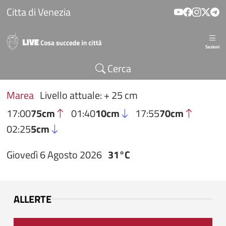
Salta al contenuto principale
Citta di Venezia
Sezioni
Cerca
Marea
Livello attuale: + 25 cm
17:00
75cm
01:40
10cm
17:55
70cm
02:25
5cm
Giovedì 6 Agosto 2026
31°C
ALLERTE