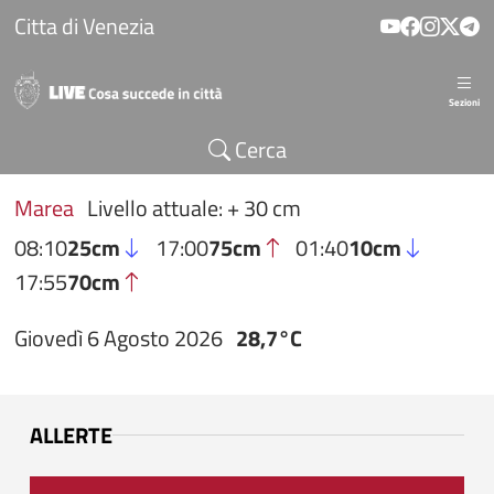
Salta al contenuto principale
Citta di Venezia
Sezioni
Cerca
Marea
Livello attuale: + 30 cm
08:10
25cm
17:00
75cm
01:40
10cm
17:55
70cm
Giovedì 6 Agosto 2026
28,7°C
ALLERTE