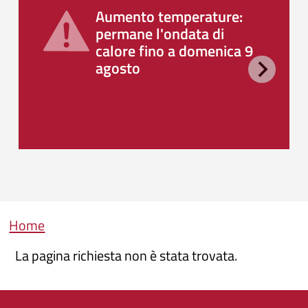
Aumento temperature:
permane l'ondata di
calore fino a domenica 9
agosto
Briciole di pane
Home
La pagina richiesta non è stata trovata.