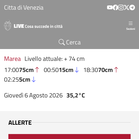
Salta al contenuto principale
Citta di Venezia
Sezioni
Cerca
Marea
Livello attuale: + 74 cm
17:00
75cm
00:50
15cm
18:30
70cm
02:25
5cm
Giovedì 6 Agosto 2026
35,2°C
ALLERTE