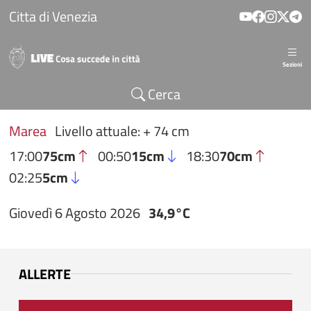
Salta al contenuto principale
Citta di Venezia
Sezioni
Cerca
Marea
Livello attuale: + 74 cm
17:00
75cm
00:50
15cm
18:30
70cm
02:25
5cm
Giovedì 6 Agosto 2026
34,9°C
ALLERTE