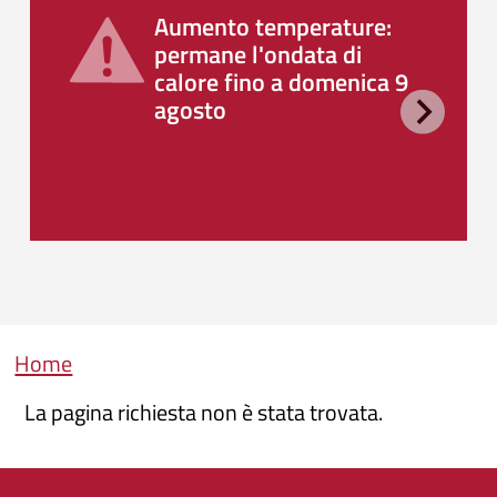
Aumento temperature:
permane l'ondata di
calore fino a domenica 9
agosto
Briciole di pane
Home
La pagina richiesta non è stata trovata.