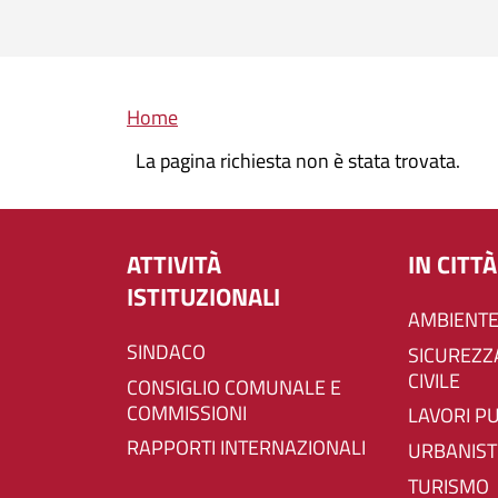
Briciole di pane
Home
La pagina richiesta non è stata trovata.
ATTIVITÀ
IN CITTÀ
ISTITUZIONALI
AMBIENTE
SINDACO
SICUREZZA E PROTEZIONE
CIVILE
CONSIGLIO COMUNALE E
COMMISSIONI
LAVORI P
RAPPORTI INTERNAZIONALI
URBANIST
TURISMO