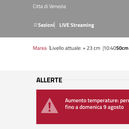
Salta al contenuto principale
Citta di Venezia
Menu secondario
Sezioni
LIVE Streaming
Marea
Livello attuale: + 23 cm
10:40
50cm
ALLERTE
Aumento temperature: perm
fino a domenica 9 agosto