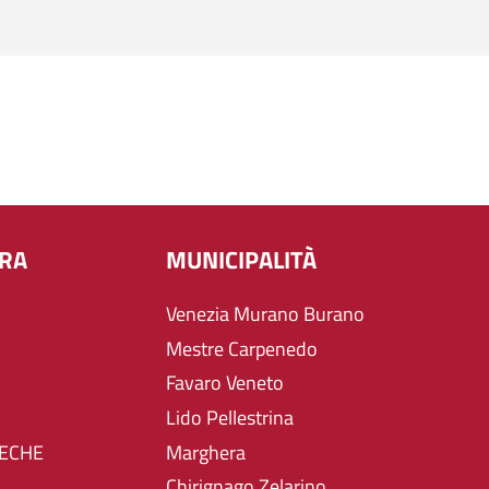
URA
MUNICIPALITÀ
Venezia Murano Burano
Mestre Carpenedo
Favaro Veneto
Lido Pellestrina
TECHE
Marghera
Chirignago Zelarino