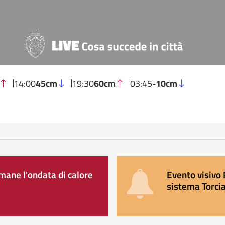
14:00
45cm
19:30
60cm
03:45
-10cm
ane l'ondata di calore
Evento visivo 
sistema Torcia