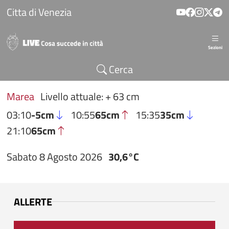
Salta al contenuto principale
Citta di Venezia
Sezioni
Cerca
Marea
Livello attuale: + 63 cm
03:10
-5cm
10:55
65cm
15:35
35cm
21:10
65cm
Sabato 8 Agosto 2026
30,6°C
ALLERTE