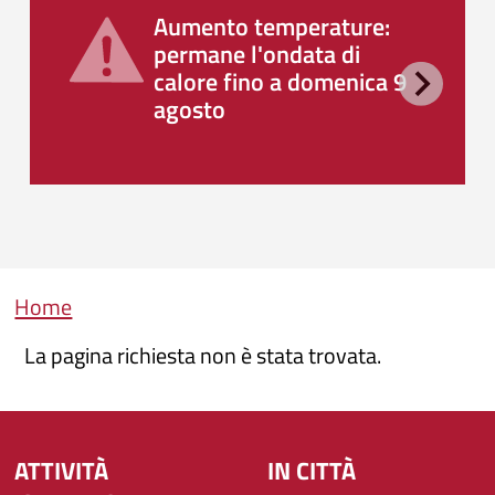
Aumento temperature:
permane l'ondata di
calore fino a domenica 9
agosto
Briciole di pane
Home
La pagina richiesta non è stata trovata.
ATTIVITÀ
IN CITTÀ