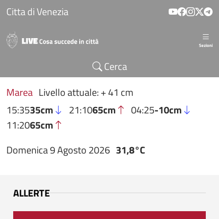
Salta al contenuto principale
Citta di Venezia
Sezioni
Cerca
Marea
Livello attuale: + 41 cm
15:35
35cm
21:10
65cm
04:25
-10cm
11:20
65cm
Domenica 9 Agosto 2026
31,8°C
ALLERTE