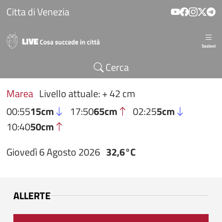
Salta al contenuto principale
Citta di Venezia
Sezioni
Cerca
Marea
Livello attuale: + 42 cm
00:55
15cm
17:50
65cm
02:25
5cm
10:40
50cm
Giovedì 6 Agosto 2026
32,6°C
ALLERTE