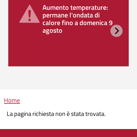
Aumento temperature:
permane l'ondata di
calore fino a domenica 9
agosto
Briciole di pane
Home
La pagina richiesta non è stata trovata.