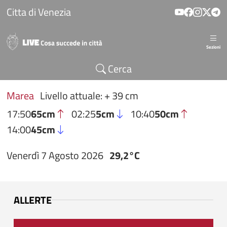
Salta al contenuto principale
Citta di Venezia
Sezioni
Cerca
Marea
Livello attuale: + 39 cm
17:50
65cm
02:25
5cm
10:40
50cm
14:00
45cm
Venerdì 7 Agosto 2026
29,2°C
ALLERTE