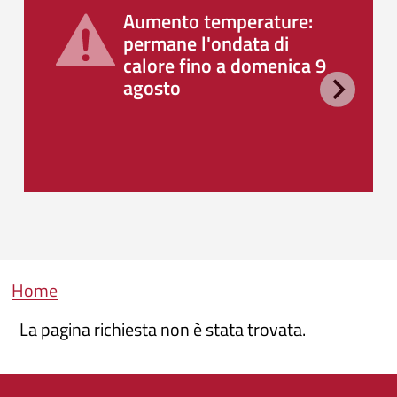
Aumento temperature:
permane l'ondata di
calore fino a domenica 9
agosto
Briciole di pane
Home
La pagina richiesta non è stata trovata.