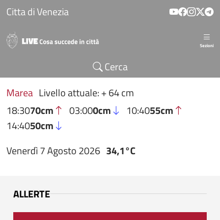
Salta al contenuto principale
Citta di Venezia
Sezioni
Cerca
Marea
Livello attuale: + 64 cm
18:30
70cm
03:00
0cm
10:40
55cm
14:40
50cm
Venerdì 7 Agosto 2026
34,1°C
ALLERTE