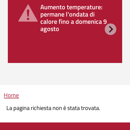
Aumento temperature:
permane l'ondata di
calore fino a domenica 9
agosto
Briciole di pane
Home
La pagina richiesta non è stata trovata.