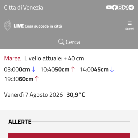
Salta al contenuto principale
Citta di Venezia
Sezioni
Cerca
Marea
Livello attuale: + 40 cm
03:00
0cm
10:40
50cm
14:00
45cm
19:30
60cm
Venerdì 7 Agosto 2026
30,9°C
ALLERTE