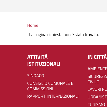
Briciole di pane
Home
La pagina richiesta non è stata trovata.
ATTIVITÀ
IN CITTÀ
ISTITUZIONALI
AMBIENTE
SINDACO
SICUREZZA E PROTEZIONE
CIVILE
CONSIGLIO COMUNALE E
COMMISSIONI
LAVORI P
RAPPORTI INTERNAZIONALI
URBANIST
TURISMO