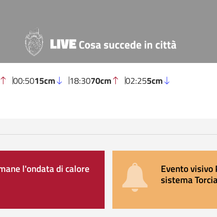
00:50
15cm
18:30
70cm
02:25
5cm
ane l'ondata di calore
Evento visivo 
sistema Torcia