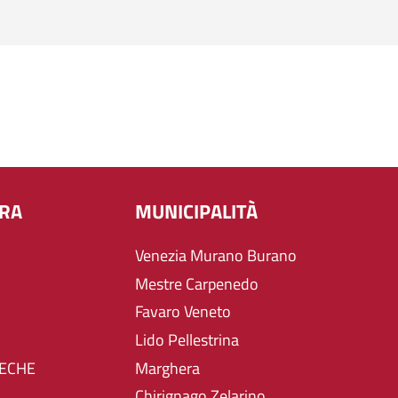
URA
MUNICIPALITÀ
Venezia Murano Burano
Mestre Carpenedo
Favaro Veneto
Lido Pellestrina
TECHE
Marghera
Chirignago Zelarino