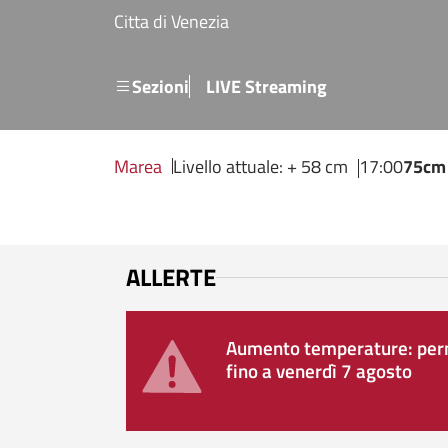
Salta al contenuto principale
Citta di Venezia
Menu secondario
Sezioni
LIVE Streaming
Marea
Livello attuale: + 58 cm
17:00
75cm
ALLERTE
Aumento temperature: perm
fino a venerdì 7 agosto