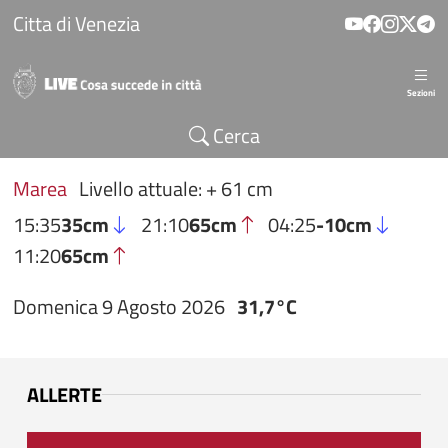
Salta al contenuto principale
Citta di Venezia
Sezioni
Cerca
Marea
Livello attuale: + 61 cm
15:35
35cm
21:10
65cm
04:25
-10cm
11:20
65cm
Domenica 9 Agosto 2026
31,7°C
ALLERTE