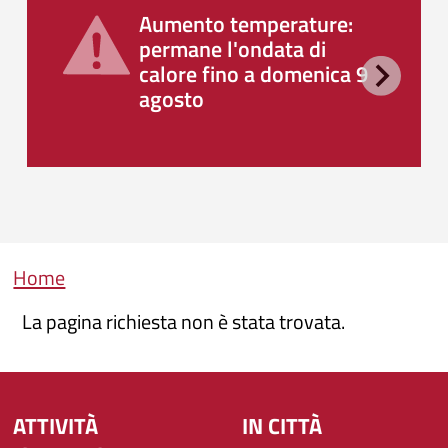
Aumento temperature:
permane l'ondata di
calore fino a domenica 9
agosto
Briciole di pane
Home
La pagina richiesta non è stata trovata.
ATTIVITÀ
IN CITTÀ