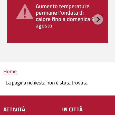
Aumento temperature:
permane l'ondata di
calore fino a domenica 9
agosto
Briciole di pane
Home
La pagina richiesta non è stata trovata.
ATTIVITÀ
IN CITTÀ