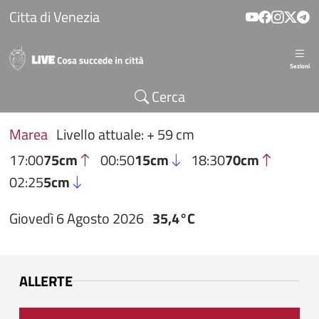
Salta al contenuto principale
Citta di Venezia
Sezioni
Cerca
Marea
Livello attuale: + 59 cm
17:00
75cm
00:50
15cm
18:30
70cm
02:25
5cm
Giovedì 6 Agosto 2026
35,4°C
ALLERTE