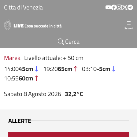
Salta al contenuto principale
Citta di Venezia
Sezioni
Cerca
Marea
Livello attuale: + 50 cm
14:00
45cm
19:20
65cm
03:10
-5cm
10:55
60cm
Sabato 8 Agosto 2026
32,2°C
ALLERTE