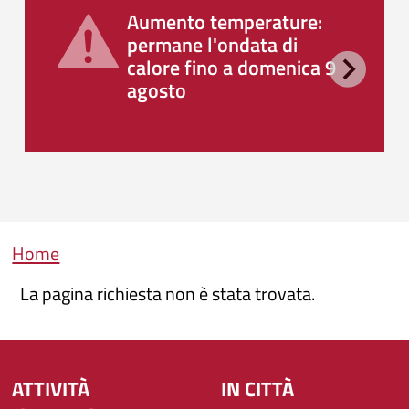
Aumento temperature:
permane l'ondata di
calore fino a domenica 9
agosto
Briciole di pane
Home
La pagina richiesta non è stata trovata.
ATTIVITÀ
IN CITTÀ