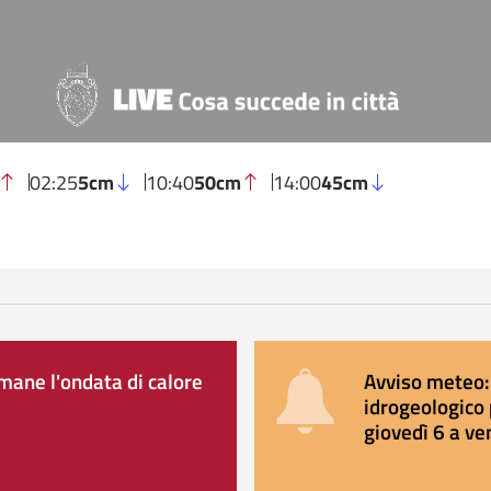
02:25
5cm
10:40
50cm
14:00
45cm
ane l'ondata di calore
Avviso meteo: 
idrogeologico 
giovedì 6 a ve