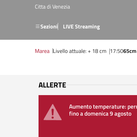
Salta al contenuto principale
Citta di Venezia
Menu secondario
Sezioni
LIVE Streaming
Marea
Livello attuale: + 18 cm
17:50
65cm
ALLERTE
Aumento temperature: perm
fino a domenica 9 agosto