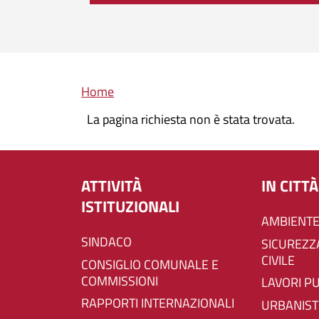
Briciole di pane
Home
La pagina richiesta non è stata trovata.
ATTIVITÀ
IN CITTÀ
ISTITUZIONALI
AMBIENTE
SINDACO
SICUREZZA E PROTEZIONE
CIVILE
CONSIGLIO COMUNALE E
COMMISSIONI
LAVORI P
RAPPORTI INTERNAZIONALI
URBANIST